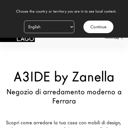
    Choose the country or territory you are in to see local content.

Continue
Prodotti
LAGO
/
NEGOZI
/
A3IDE BY ZANELLA
Ispirazione
Configuratore
A3IDE by Zanella
Contract
Negozi
Negozio di arredamento moderno a
Ferrara
Nuovi Prodotti MDW26
Promozioni
Scopri come arredare la tua casa con mobili di design, 
Il Brand