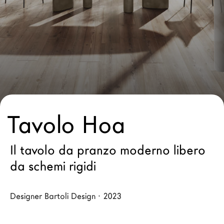
Architetti
LAGO Homes
News
Press
Cataloghi
Contatti
Lavora con noi
Tavolo Hoa
Language
Il tavolo da pranzo moderno libero
da schemi rigidi
Designer Bartoli Design · 2023