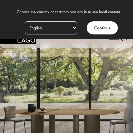
    Choose the country or territory you are in to see local content.

Continue
Prodotti
LAGO
/
DESIGN
/
SALA DA PRANZO MODERNA
/
TAVOLI
/
TAVOLO HOA
Ispirazione
Configuratore
Contract
Negozi
Nuovi Prodotti MDW26
Promozioni
Il Brand