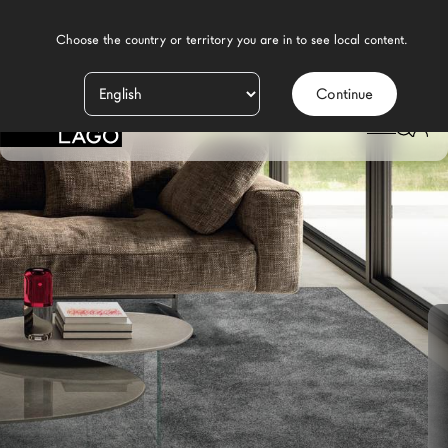
    Choose the country or territory you are in to see local content.

Continue
Prodotti
LAGO
/
DESIGN
/
SOGGIORNO MODERNO
/
TAPPETI
/
TAPPETO GLENN
Ispirazione
Configuratore
Contract
Negozi
Nuovi Prodotti MDW26
Promozioni
Il Brand