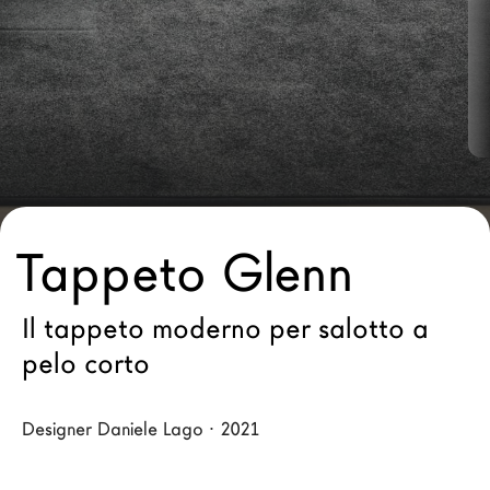
Architetti
LAGO Homes
News
Press
Cataloghi
Contatti
Lavora con noi
Tappeto Glenn
Language
Il tappeto moderno per salotto a
pelo corto
Designer Daniele Lago · 2021