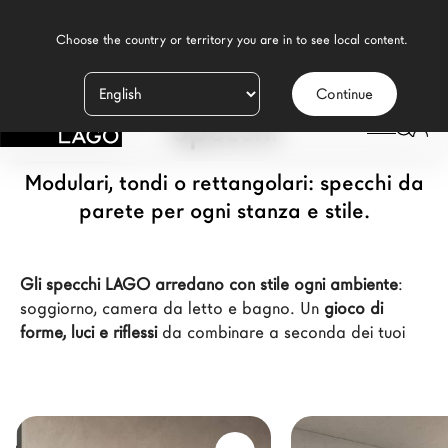
    Choose the country or territory you are in to see local content.

Continue
Prodotti
Specchi
Ispirazione
Modulari, tondi o rettangolari: specchi da
Configuratore
parete per ogni stanza e stile.
Contract
Gli specchi LAGO arredano con stile ogni ambiente
:
Negozi
soggiorno,
camera da letto
e
bagno
. Un
gioco di
forme, luci e riflessi
da combinare a seconda dei tuoi
spazi e delle tue esigenze.
Nuovi Prodotti MDW26
Promozioni
Il Brand