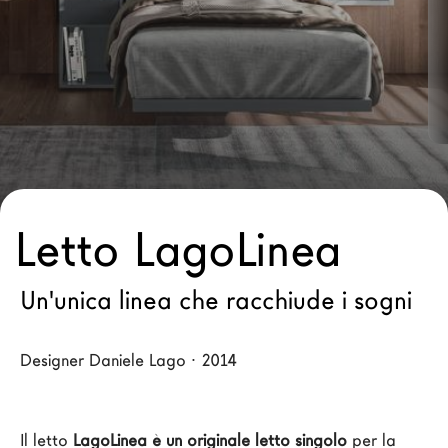
Architetti
LAGO Homes
News
Press
Cataloghi
Contatti
Lavora con noi
Letto LagoLinea
Language
Un'unica linea che racchiude i sogni
Designer Daniele Lago · 2014
Il letto 
LagoLinea è un originale letto singolo
 per la 