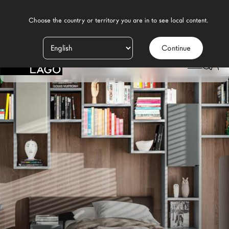
    Choose the country or territory you are in to see local content.

Continue
Prodotti
LAGO
/
DESIGN
/
CAMERETTA MODERNA
/
LETTI SINGOLI
/
LETTO LAGOLINEA
Ispirazione
Configuratore
Contract
Negozi
Nuovi Prodotti MDW26
Promozioni
Il Brand