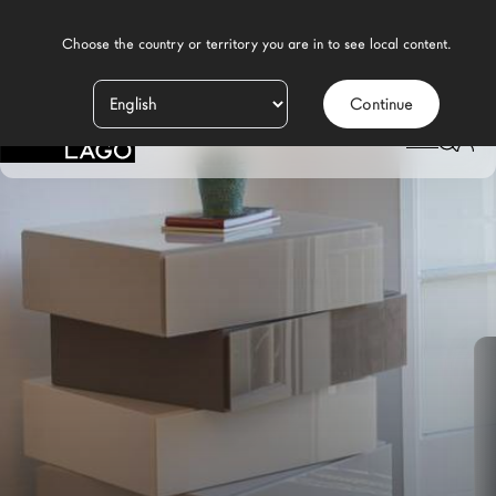
    Choose the country or territory you are in to see local content.

Continue
Prodotti
LAGO
/
DESIGN
/
CAMERA DA LETTO MODERNA
/
COMÒ
/
CASSETTIERA MORGANA
Ispirazione
Configuratore
Contract
Negozi
Nuovi Prodotti MDW26
Promozioni
Il Brand