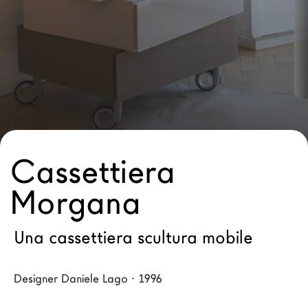
Architetti
LAGO Homes
News
Press
Cataloghi
Contatti
Lavora con noi
Cassettiera
Morgana
Language
Una cassettiera scultura mobile
Designer Daniele Lago · 1996