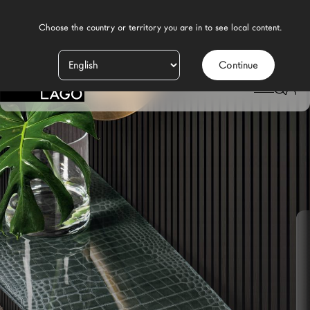
    Choose the country or territory you are in to see local content.

Continue
Prodotti
LAGO
/
DESIGN
/
SALA DA PRANZO MODERNA
/
CONSOLLE
CONSOLLE DEBA
Ispirazione
Configuratore
Contract
Negozi
Nuovi Prodotti MDW26
Promozioni
Il Brand