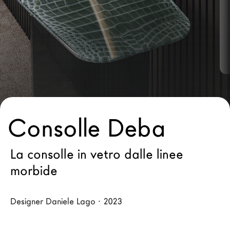
Architetti
LAGO Homes
News
Press
Cataloghi
Contatti
Lavora con noi
Consolle Deba
Language
La consolle in vetro dalle linee
morbide
Designer Daniele Lago · 2023