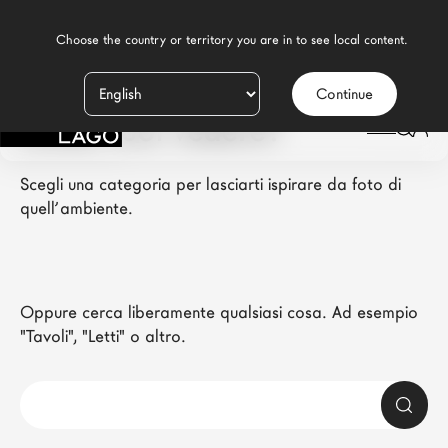
    Choose the country or territory you are in to see local content.

Continue
Prodotti
Cosa vuoi vedere?
Ispirazione
Scegli una categoria per lasciarti ispirare da foto di 
Configuratore
quell’ambiente.
Contract
Negozi
Oppure cerca liberamente qualsiasi cosa. Ad esempio 
"Tavoli", "Letti" o altro.
Nuovi Prodotti MDW26
Promozioni
Il Brand